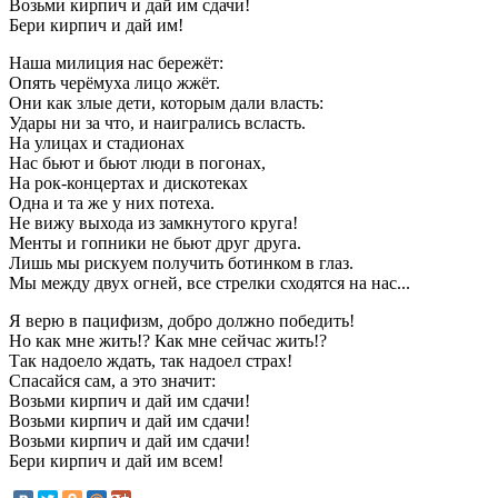
Возьми кирпич и дай им сдачи!
Бери кирпич и дай им!
Наша милиция нас бережёт:
Опять черёмуха лицо жжёт.
Они как злые дети, которым дали власть:
Удары ни за что, и наигрались всласть.
На улицах и стадионах
Нас бьют и бьют люди в погонах,
На рок-концертах и дискотеках
Одна и та же у них потеха.
Не вижу выхода из замкнутого круга!
Менты и гопники не бьют друг друга.
Лишь мы рискуем получить ботинком в глаз.
Мы между двух огней, все стрелки сходятся на нас...
Я верю в пацифизм, добро должно победить!
Но как мне жить!? Как мне сейчас жить!?
Так надоело ждать, так надоел страх!
Спасайся сам, а это значит:
Возьми кирпич и дай им сдачи!
Возьми кирпич и дай им сдачи!
Возьми кирпич и дай им сдачи!
Бери кирпич и дай им всем!