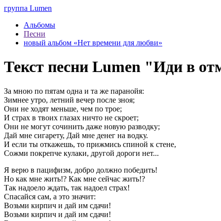
группа Lumen
Альбомы
Песни
новый альбом «Нет времени для любви»
Текст песни Lumen "Иди в от
За мною по пятам одна и та же паранойя:
Зимнее утро, летний вечер после зноя;
Они не ходят меньше, чем по трое;
И страх в твоих глазах ничто не скроет;
Они не могут сочинить даже новую разводку;
Дай мне сигарету, Дай мне денег на водку.
И если ты откажешь, то прижмись спиной к стене,
Сожми покрепче кулаки, другой дороги нет...
Я верю в пацифизм, добро должно победить!
Но как мне жить!? Как мне сейчас жить!?
Так надоело ждать, так надоел страх!
Спасайся сам, а это значит:
Возьми кирпич и дай им сдачи!
Возьми кирпич и дай им сдачи!