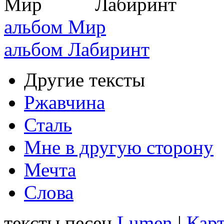
альбом Мир
альбом Лабиринт
Другие тексты
Ржавчина
Сталь
Мне в другую сторону
Мечта
Слова
тексты песен
Lumen
|
Карт