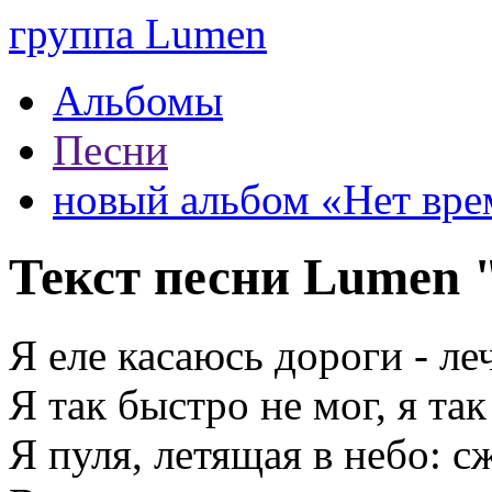
группа Lumen
Альбомы
Песни
новый альбом «Нет вре
Текст песни Lumen 
Я еле касаюсь дороги - леч
Я так быстро не мог, я та
Я пуля, летящая в небо: с