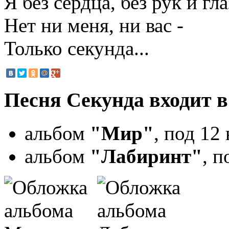
Я без сердца, без рук и гла
Нет ни меня, ни вас -
Только секунда...
Песня Секунда входит 
альбом
"Мир"
, под 12
альбом
"Лабиринт"
, 