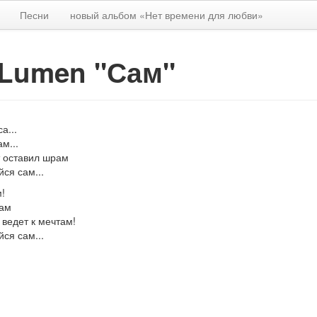
Песни
новый альбом «Нет времени для любви»
 Lumen "Сам"
а...
м...
т оставил шрам
ся сам...
!
вам
н ведет к мечтам!
йся сам...