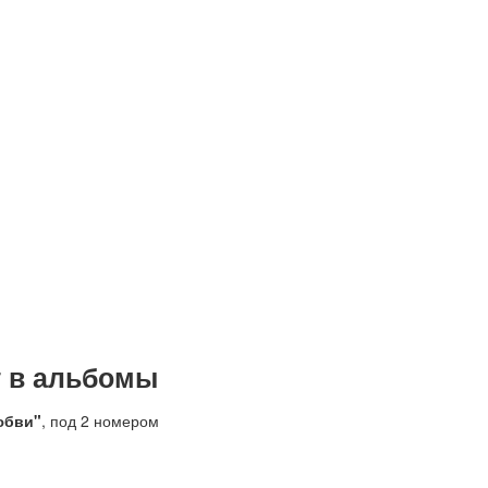
т в альбомы
юбви"
, под 2 номером