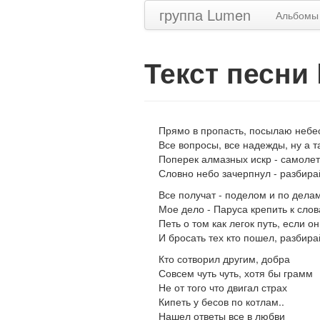
группа Lumen
Альбомы
Текст песни
Прямо в пропасть, посылаю небес
Все вопросы, все надежды, ну а та
Поперек алмазных искр - самоле
Словно небо зачерпнул - разбирай
Все получат - поделом и по делам
Мое дело - Паруса крепить к сло
Петь о том как легок путь, если о
И бросать тех кто пошел, разбира
Кто сотворил другим, добра
Совсем чуть чуть, хотя бы грамм
Не от того что двигал страх
Кипеть у бесов по котлам..
Нашел ответы все в любви